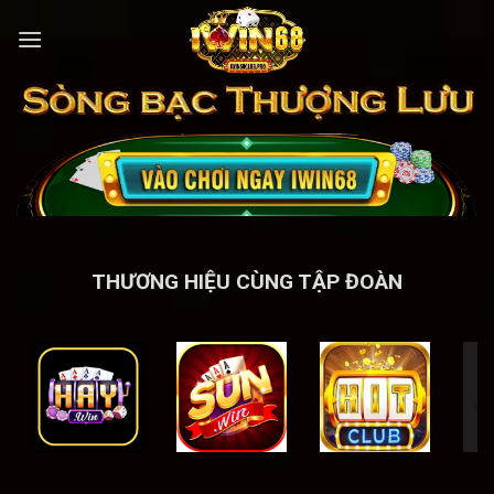
Bỏ
qua
nội
dung
THƯƠNG HIỆU CÙNG TẬP ĐOÀN