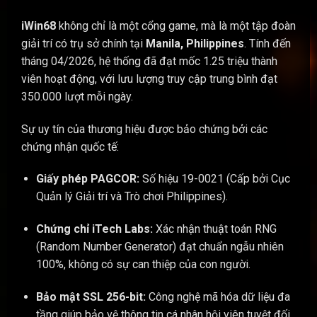
iWin68
không chỉ là một cổng game, mà là một tập đoàn
giải trí có trụ sở chính tại
Manila, Philippines
. Tính đến
tháng 04/2026, hệ thống đã đạt mốc 1.25 triệu thành
viên hoạt động, với lưu lượng truy cập trung bình đạt
350.000 lượt mỗi ngày.
Sự uy tín của thương hiệu được bảo chứng bởi các
chứng nhận quốc tế:
Giấy phép PAGCOR:
Số hiệu 19-0021 (Cấp bởi Cục
Quản lý Giải trí và Trò chơi Philippines).
Chứng chỉ iTech Labs:
Xác nhận thuật toán RNG
(Random Number Generator) đạt chuẩn ngẫu nhiên
100%, không có sự can thiệp của con người.
Bảo mật SSL 256-bit:
Công nghệ mã hóa dữ liệu đa
tầng giúp bảo vệ thông tin cá nhân hội viên tuyệt đối.