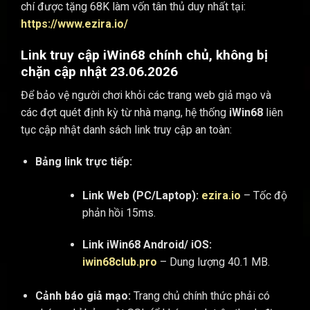
chí được tặng 68K làm vốn tân thủ duy nhất tại:
https://www.ezira.io/
Link truy cập iWin68 chính chủ, không bị
chặn cập nhật 23.06.2026
Để bảo vệ người chơi khỏi các trang web giả mạo và
các đợt quét định kỳ từ nhà mạng, hệ thống
iWin68
liên
tục cập nhật danh sách link truy cập an toàn:
Bảng link trực tiếp:
Link Web (PC/Laptop):
ezira.io
– Tốc độ
phản hồi 15ms.
Link iWin68 Android/ iOS:
iwin68club.pro
– Dung lượng 40.1 MB.
Cảnh báo giả mạo:
Trang chủ chính thức phải có