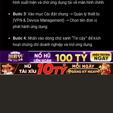
hình xuất hiện và chờ ứng dụng tải về màn hình chính.
Bước 3:
Vào mục Cài đặt chung -> Quản lý thiết bị
(VPN & Device Management) -> Chọn tên đơn vị
phát hành ứng dụng.
Bước 4:
Nhấn vào dòng chữ xanh “Tin cậy” để kích
hoạt chứng chỉ doanh nghiệp và mở ứng dụng.
Quy trình trải nghiệm cá cược tại cổng
game iWin68
Để tối ưu hóa thời gian cho người chơi,
iWin68 Club
đã
tự động hóa quy trình vận hành qua 4 bước đơn giản:
Hướng dẫn đăng ký tài khoản hội viên
Bước 1:
Truy cập trang chủ chính thức iWin68
Bước 2:
Nhấn nút “Đăng ký” và điền tên tài khoản (6-