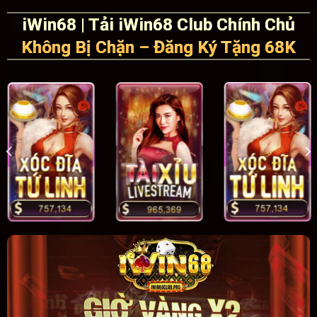
iWin68 | Tải iWin68 Club Chính Chủ
Không Bị Chặn – Đăng Ký Tặng 68K