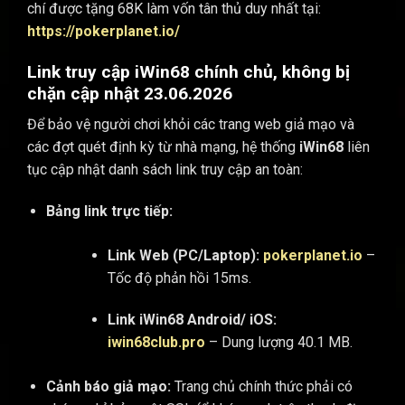
chí được tặng 68K làm vốn tân thủ duy nhất tại:
https://pokerplanet.io/
Link truy cập iWin68 chính chủ, không bị
chặn cập nhật 23.06.2026
Để bảo vệ người chơi khỏi các trang web giả mạo và
các đợt quét định kỳ từ nhà mạng, hệ thống
iWin68
liên
tục cập nhật danh sách link truy cập an toàn:
Bảng link trực tiếp:
Link Web (PC/Laptop):
pokerplanet.io
–
Tốc độ phản hồi 15ms.
Link iWin68 Android/ iOS:
iwin68club.pro
– Dung lượng 40.1 MB.
Cảnh báo giả mạo:
Trang chủ chính thức phải có