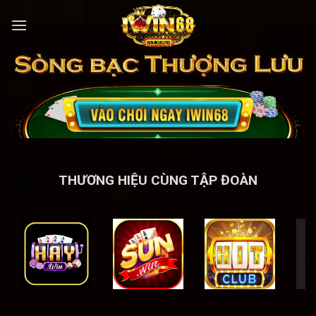
Bỏ
qua
nội
dung
THƯƠNG HIỆU CÙNG TẬP ĐOÀN