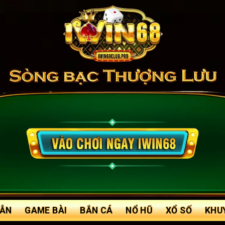
DẪN
GAME BÀI
BẮN CÁ
NỔ HŨ
XỔ SỐ
KHU