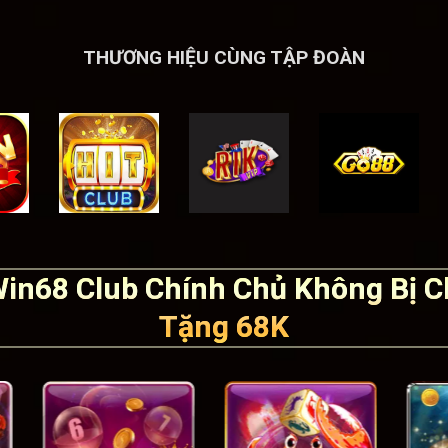
THƯƠNG HIỆU CÙNG TẬP ĐOÀN
iWin68 Club Chính Chủ Không Bị 
Tặng 68K