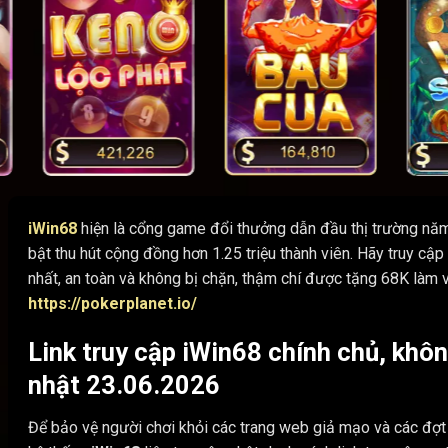
iWin68
hiện là cổng game đổi thưởng dẫn đầu thị trường năm
bật thu hút cộng đồng hơn 1.25 triệu thành viên. Hãy truy cập
nhất, an toàn và không bị chặn, thậm chí được tặng 68K làm vố
https://pokerplanet.io/
Link truy cập iWin68 chính chủ, khô
nhật 23.06.2026
Để bảo vệ người chơi khỏi các trang web giả mạo và các đợt