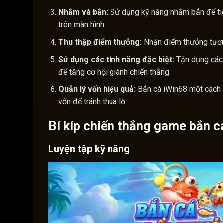
Nhắm và bắn:
Sử dụng kỹ năng nhắm bắn để tiêu
trên màn hình.
Thu thập điểm thưởng:
Nhận điểm thưởng tương
Sử dụng các tính năng đặc biệt:
Tận dụng các 
để tăng cơ hội giành chiến thắng.
Quản lý vốn hiệu quả:
Bắn cá iWin68 một cách h
vốn để tránh thua lỗ.
Bí kíp chiến thắng game bắn c
Luyện tập kỹ năng