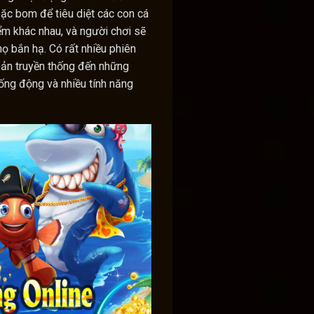
oặc bom để tiêu diệt các con cá
iểm khác nhau, và người chơi sẽ
ọ bắn hạ. Có rất nhiều phiên
bản truyền thống đến những
ống động và nhiều tính năng