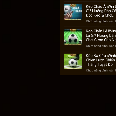
Kèo Châu Á iWin 
Gì? Hướng Dẫn C
Đọc Kèo & Chơi
Cược Đơn Giản
Chức năng bình luận bị
Kèo Chẵn Lẻ iWin
Là Gì? Hướng Dẫn
Chơi Cược Cho N
Mới Bắt Đầu
Chức năng bình luận bị
Kèo Ba Cửa iWin6
Chiến Lược Chiến
Thắng Tuyệt Đối
Chức năng bình luận bị