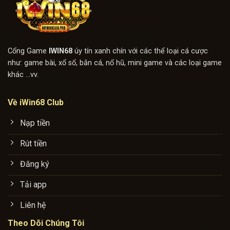
Đối
Đầu
Cổng Game
IWIN68
úy tín xanh chín với các thể loại cá cược
như: game bài, xổ số, bắn cá, nổ hũ, mini game và các loại game
khác ...vv.
Về iWin68 Club
Nạp tiền
Rút tiền
Đăng ký
Tải app
Liên hệ
Theo Dõi Chúng Tôi