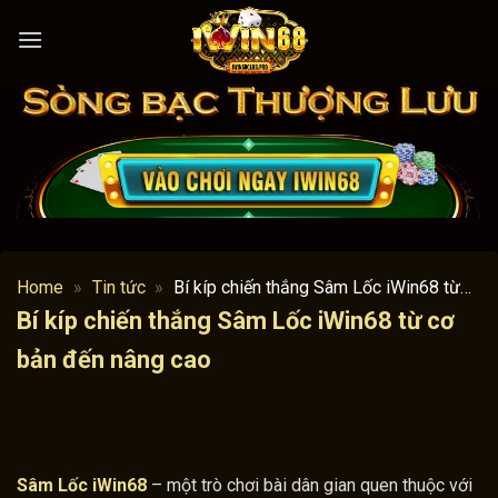
Bỏ
qua
nội
dung
Home
»
Tin tức
»
Bí kíp chiến thắng Sâm Lốc iWin68 từ
cơ bản đến nâng cao
Bí kíp chiến thắng Sâm Lốc iWin68 từ cơ
bản đến nâng cao
Sâm Lốc iWin68
– một trò chơi bài dân gian quen thuộc với