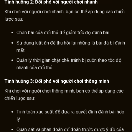
Tình huống 2: Đối phó với người chơi nhanh
Khi chơi với người chơi nhanh, bạn có thể áp dụng các chiến
lược sau:
Chặn bài của đối thủ để giảm tốc độ đánh bài
Sử dụng luật ăn để thu hồi lại những lá bài đã bị đánh
mất
Quản lý thời gian chặt chẽ, tránh bị cuốn theo tốc độ
nhanh của đối thủ
Tình huống 3: Đối phó với người chơi thông minh
Khi chơi với người chơi thông minh, bạn có thể áp dụng các
chiến lược sau:
Tính toán xác suất để đưa ra quyết định đánh bài hợp
lý
Quan sát và phán đoán để đoán trước được ý đồ của