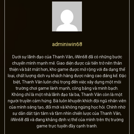
adminiwin68
Dưới sự lãnh đạo của Thanh Vân, iWin68 đã có những bước
chuyển mình mạnh mẽ. Giao diện được cải tiến trở nên thân
thiện và bắt mắt hơn, kho game được mở rộng với đa dạng thể
loại, chất lượng dịch vụ khách hàng được nâng cao đáng kể. Đặc
biệt, Thanh Vân luôn chú trọng đến việc xây dựng một môi
trường chơi game lành mạnh, công bằng và minh bạch.
Không chỉ là một nhà lãnh đạo tài ba, Thanh Vân còn là một
người truyền cảm hứng. Bà luôn khuyến khích đội ngũ nhân viên
của mình sáng tạo, đổi mới và không ngừng học hỏi. Chính nhờ
sự dẫn dắt tận tâm và tầm nhìn chiến lược của Thanh Vân,
iWin68 đã và đang khẳng định vị thế của mình trên thị trường
game trực tuyến đầy cạnh tranh.