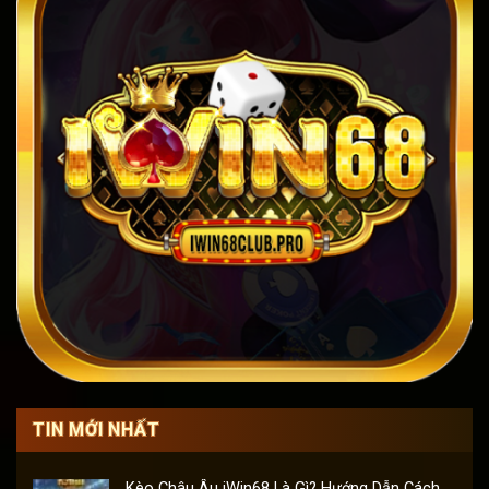
TIN MỚI NHẤT
Kèo Châu Âu iWin68 Là Gì? Hướng Dẫn Cách