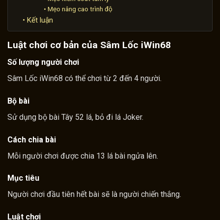
Mẹo nâng cao trình độ
Kết luận
Luật chơi cơ bản của Sâm Lốc iWin68
Số lượng người chơi
Sâm Lốc iWin68 có thể chơi từ 2 đến 4 người.
Bộ bài
Sử dụng bộ bài Tây 52 lá, bỏ đi lá Joker.
Cách chia bài
Mỗi người chơi được chia 13 lá bài ngửa lên.
Mục tiêu
Người chơi đầu tiên hết bài sẽ là người chiến thắng.
Luật chơi