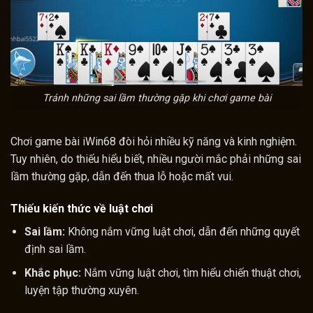
Tránh những sai lầm thường gặp khi chơi game bài
Chơi game bài iWin68 đòi hỏi nhiều kỹ năng và kinh nghiệm.
Tuy nhiên, do thiếu hiểu biết, nhiều người mắc phải những sai
lầm thường gặp, dẫn đến thua lỗ hoặc mất vui.
Thiếu kiến thức về luật chơi
Sai lầm:
Không nắm vững luật chơi, dẫn đến những quyết
định sai lầm.
Khắc phục:
Nắm vững luật chơi, tìm hiểu chiến thuật chơi,
luyện tập thường xuyên.