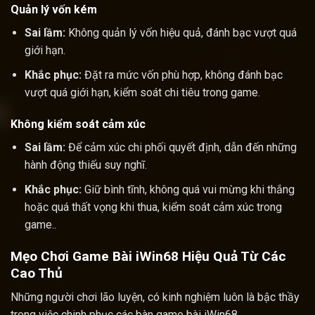
Quản lý vốn kém
Sai lầm:
Không quản lý vốn hiệu quả, đánh bạc vượt quá
giới hạn.
Khắc phục:
Đặt ra mức vốn phù hợp, không đánh bạc
vượt quá giới hạn, kiểm soát chi tiêu trong game.
Không kiểm soát cảm xúc
Sai lầm:
Để cảm xúc chi phối quyết định, dẫn đến những
hành động thiếu suy nghĩ.
Khắc phục:
Giữ bình tĩnh, không quá vui mừng khi thắng
hoặc quá thất vọng khi thua, kiểm soát cảm xúc trong
game..
Mẹo Chơi Game Bài iWin68 Hiệu Quả Từ Các
Cao Thủ
Những người chơi lão luyện, có kinh nghiệm luôn là bậc thầy
trong việc chinh phục các bàn game bài iWin68.