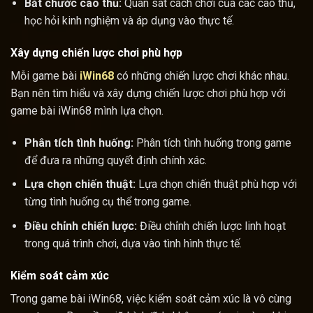
Bắt chước cao thủ:
Quan sát cách chơi của các cao thủ,
học hỏi kinh nghiệm và áp dụng vào thực tế.
Xây dựng chiến lược chơi phù hợp
Mỗi game bài
iWin68
có những chiến lược chơi khác nhau.
Bạn nên tìm hiểu và xây dựng chiến lược chơi phù hợp với
game bài iWin68 mình lựa chọn.
Phân tích tình huống:
Phân tích tình huống trong game
để đưa ra những quyết định chính xác.
Lựa chọn chiến thuật:
Lựa chọn chiến thuật phù hợp với
từng tình huống cụ thể trong game.
Điều chỉnh chiến lược:
Điều chỉnh chiến lược linh hoạt
trong quá trình chơi, dựa vào tình hình thực tế.
Kiểm soát cảm xúc
Trong game bài iWin68, việc kiểm soát cảm xúc là vô cùng