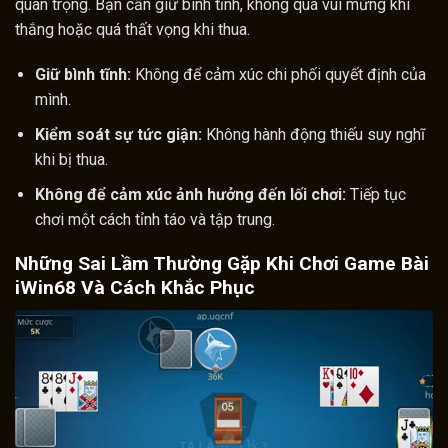
quan trọng. Bạn cần giữ bình tĩnh, không quá vui mừng khi
thắng hoặc quá thất vọng khi thua.
Giữ bình tĩnh:
Không để cảm xúc chi phối quyết định của
mình.
Kiểm soát sự tức giận:
Không hành động thiếu suy nghĩ
khi bị thua.
Không để cảm xúc ảnh hưởng đến lối chơi:
Tiếp tục
chơi một cách tỉnh táo và tập trung.
Những Sai Lầm Thường Gặp Khi Chơi Game Bài
iWin68 Và Cách Khắc Phục