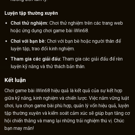
Luyện tập thường xuyên
Chơi thử nghiệm:
Chơi thử nghiệm trên các trang web
hoặc ứng dụng chơi game bài iWin68.
Chơi với bạn bè:
Chơi với bạn bè hoặc người thân để
luyện tập, trao đổi kinh nghiệm.
Tham gia các giải đấu:
Tham gia các giải đấu để rèn
luyện kỹ năng và thử thách bản thân.
Kết luận
Chơi game bài iWin68 hiệu quả là kết quả của sự kết hợp
giữa kỹ năng, kinh nghiệm và chiến lược. Việc nắm vững luật
chơi, lựa chọn game bài phù hợp, quản lý vốn hiệu quả, luyện
tập thường xuyên và kiểm soát cảm xúc sẽ giúp bạn tăng cơ
hội chiến thắng và mang lại những trải nghiệm thú vị. Chúc
bạn may mắn!