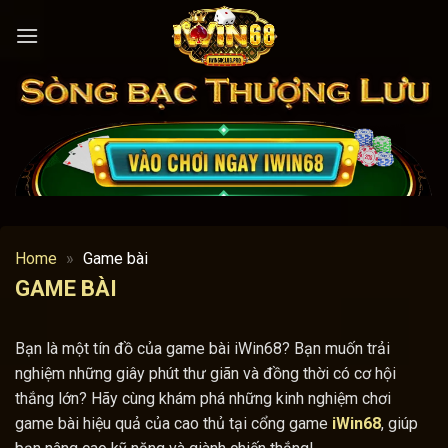
Bỏ
qua
nội
dung
Home
»
Game bài
GAME BÀI
Bạn là một tín đồ của game bài iWin68? Bạn muốn trải
nghiệm những giây phút thư giãn và đồng thời có cơ hội
thắng lớn? Hãy cùng khám phá những kinh nghiệm chơi
game bài hiệu quả của cao thủ tại cổng game
iWin68
, giúp