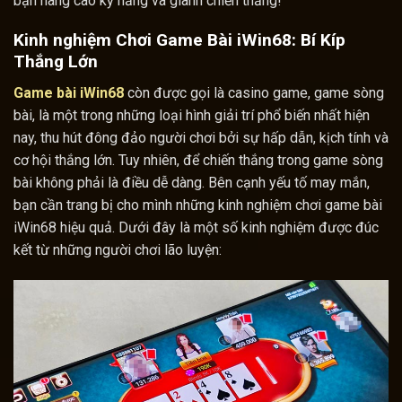
bạn nâng cao kỹ năng và giành chiến thắng!
Kinh nghiệm Chơi Game Bài iWin68: Bí Kíp
Thắng Lớn
Game bài iWin68
còn được gọi là casino game, game sòng
bài, là một trong những loại hình giải trí phổ biến nhất hiện
nay, thu hút đông đảo người chơi bởi sự hấp dẫn, kịch tính và
cơ hội thắng lớn. Tuy nhiên, để chiến thắng trong game sòng
bài không phải là điều dễ dàng. Bên cạnh yếu tố may mắn,
bạn cần trang bị cho mình những kinh nghiệm chơi game bài
iWin68 hiệu quả. Dưới đây là một số kinh nghiệm được đúc
kết từ những người chơi lão luyện: