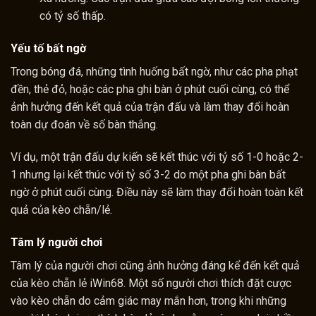
có tỷ số thấp.
Yếu tố bất ngờ
Trong bóng đá, những tình huống bất ngờ, như các pha phạt
đền, thẻ đỏ, hoặc các pha ghi bàn ở phút cuối cùng, có thể
ảnh hưởng đến kết quả của trận đấu và làm thay đổi hoàn
toàn dự đoán về số bàn thắng.
Ví dụ, một trận đấu dự kiến sẽ kết thúc với tỷ số 1-0 hoặc 2-
1 nhưng lại kết thúc với tỷ số 3-2 do một pha ghi bàn bất
ngờ ở phút cuối cùng. Điều này sẽ làm thay đổi hoàn toàn kết
quả của kèo chẵn/lẻ.
Tâm lý người chơi
Tâm lý của người chơi cũng ảnh hưởng đáng kể đến kết quả
của kèo chẵn lẻ iWin68. Một số người chơi thích đặt cược
vào kèo chẵn do cảm giác may mắn hơn, trong khi những