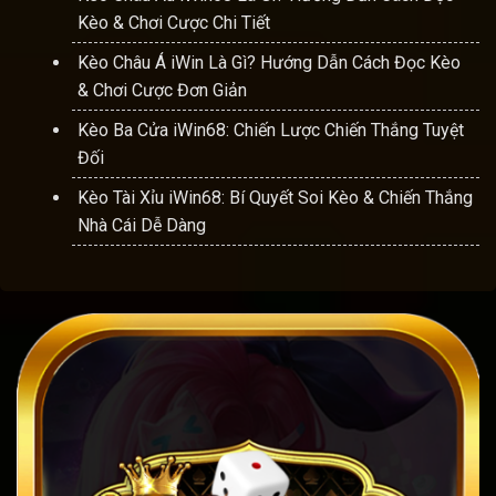
Kèo & Chơi Cược Chi Tiết
Kèo Châu Á iWin Là Gì? Hướng Dẫn Cách Đọc Kèo
& Chơi Cược Đơn Giản
Kèo Ba Cửa iWin68: Chiến Lược Chiến Thắng Tuyệt
Đối
Kèo Tài Xỉu iWin68: Bí Quyết Soi Kèo & Chiến Thắng
Nhà Cái Dễ Dàng