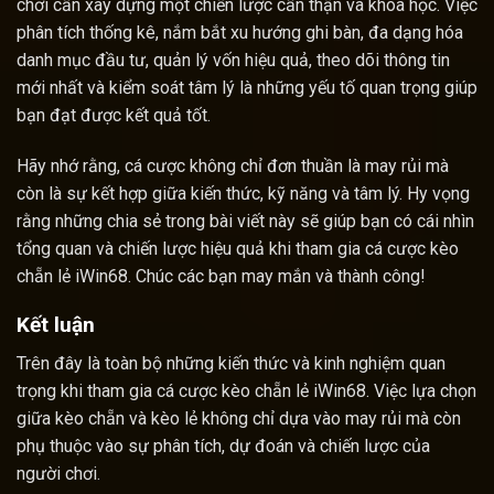
chơi cần xây dựng một chiến lược cẩn thận và khoa học. Việc
phân tích thống kê, nắm bắt xu hướng ghi bàn, đa dạng hóa
danh mục đầu tư, quản lý vốn hiệu quả, theo dõi thông tin
mới nhất và kiểm soát tâm lý là những yếu tố quan trọng giúp
bạn đạt được kết quả tốt.
Hãy nhớ rằng, cá cược không chỉ đơn thuần là may rủi mà
còn là sự kết hợp giữa kiến thức, kỹ năng và tâm lý. Hy vọng
rằng những chia sẻ trong bài viết này sẽ giúp bạn có cái nhìn
tổng quan và chiến lược hiệu quả khi tham gia cá cược kèo
chẵn lẻ iWin68. Chúc các bạn may mắn và thành công!
Kết luận
Trên đây là toàn bộ những kiến thức và kinh nghiệm quan
trọng khi tham gia cá cược kèo chẵn lẻ iWin68. Việc lựa chọn
giữa kèo chẵn và kèo lẻ không chỉ dựa vào may rủi mà còn
phụ thuộc vào sự phân tích, dự đoán và chiến lược của
người chơi.