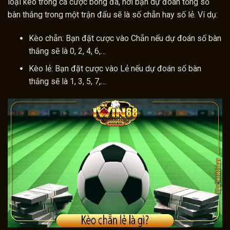
loại kèo trong cá cược bóng đá, nơi bạn dự đoán tổng số
bàn thắng trong một trận đấu sẽ là số chẵn hay số lẻ. Ví dụ:
Kèo chẵn: Bạn đặt cược vào Chẵn nếu dự đoán số bàn
thắng sẽ là 0, 2, 4, 6,…
Kèo lẻ: Bạn đặt cược vào Lẻ nếu dự đoán số bàn
thắng sẽ là 1, 3, 5, 7,…