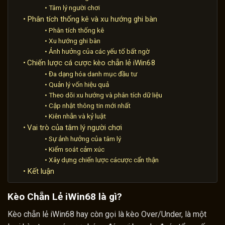
Tâm lý người chơi
Phân tích thống kê và xu hướng ghi bàn
Phân tích thống kê
Xu hướng ghi bàn
Ảnh hưởng của các yếu tố bất ngờ
Chiến lược cá cược kèo chẵn lẻ iWin68
Đa dạng hóa danh mục đầu tư
Quản lý vốn hiệu quả
Theo dõi xu hướng và phân tích dữ liệu
Cập nhật thông tin mới nhất
Kiên nhẫn và kỷ luật
Vai trò của tâm lý người chơi
Sự ảnh hưởng của tâm lý
Kiểm soát cảm xúc
Xây dựng chiến lược cácược cẩn thận
Kết luận
Kèo Chẵn Lẻ iWin68 là gì?
Kèo chẵn lẻ iWin68 hay còn gọi là kèo Over/Under, là một