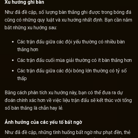
Xu hướng ghi bàn
Như đã đề cập, số lượng bàn thắng ghi được trong bóng đá
cũng có những quy luật và xu hướng nhất định. Bạn cần nắm
bắt những xu hướng sau:
Các trận đấu giữa các đội yếu thường có nhiều bàn
thắng hơn
Các trận đấu cuối mùa giải thường có ít bàn thắng hơn
Các trận đấu giữa các đội bóng lớn thường có tỷ số
thấp
Bằng cách phân tích xu hướng này, bạn có thể đưa ra dự
đoán chính xác hơn về việc liệu trận đấu sẽ kết thúc với tổng
số bàn thắng là chẵn hay lẻ.
Ảnh hưởng của các yếu tố bất ngờ
Như đã đề cập, những tình huống bất ngờ như phạt đền, thẻ