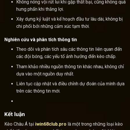
Không nóng vội rút lui khi gặp thất bại, cũng không quá
hưng phấn khi thắng lợi.
Xây dựng kỷ luật và kế hoạch đầu tư lâu dài, không bị
chi phối bởi những cảm xúc tạm thời.
Nghiên cứu và phân tích thông tin
Theo dõi và phân tích sâu các thông tin liên quan đến
các đội bóng, các yếu tố ảnh hưởng đến kèo chấp.
Tham khảo nhiều nguồn thông tin khác nhau, không chỉ
dựa vào một nguồn duy nhất.
Liên tục cập nhật và điều chỉnh dự đoán của mình dựa
trên các thông tin mới.
Kết luận
Kèo Châu Á tại
iwin68club.pro
là một trong những loại kèo