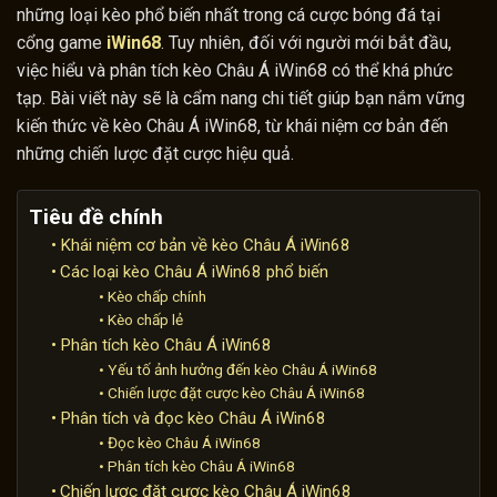
những loại kèo phổ biến nhất trong cá cược bóng đá tại
cổng game
iWin68
. Tuy nhiên, đối với người mới bắt đầu,
việc hiểu và phân tích kèo Châu Á iWin68 có thể khá phức
tạp. Bài viết này sẽ là cẩm nang chi tiết giúp bạn nắm vững
kiến thức về kèo Châu Á iWin68, từ khái niệm cơ bản đến
những chiến lược đặt cược hiệu quả.
Tiêu đề chính
Khái niệm cơ bản về kèo Châu Á iWin68
Các loại kèo Châu Á iWin68 phổ biến
Kèo chấp chính
Kèo chấp lẻ
Phân tích kèo Châu Á iWin68
Yếu tố ảnh hưởng đến kèo Châu Á iWin68
Chiến lược đặt cược kèo Châu Á iWin68
Phân tích và đọc kèo Châu Á iWin68
Đọc kèo Châu Á iWin68
Phân tích kèo Châu Á iWin68
Chiến lược đặt cược kèo Châu Á iWin68