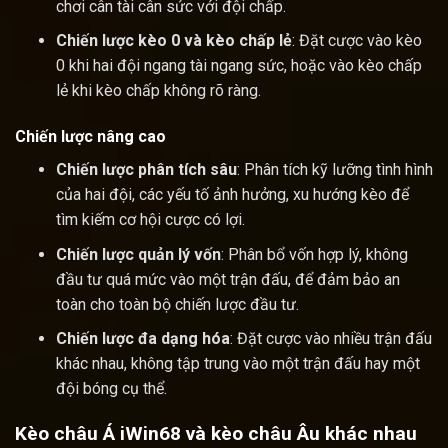
chơi cân tài cân sức với đội chấp.
Chiến lược kèo 0 và kèo chấp lẻ
: Đặt cược vào kèo
0 khi hai đội ngang tài ngang sức, hoặc vào kèo chấp
lẻ khi kèo chấp không rõ ràng.
Chiến lược nâng cao
Chiến lược phân tích sâu
: Phân tích kỹ lưỡng tình hình
của hai đội, các yếu tố ảnh hưởng, xu hướng kèo để
tìm kiếm cơ hội cược có lợi.
Chiến lược quản lý vốn
: Phân bổ vốn hợp lý, không
đầu tư quá mức vào một trận đấu, để đảm bảo an
toàn cho toàn bộ chiến lược đầu tư.
Chiến lược đa dạng hóa
: Đặt cược vào nhiều trận đấu
khác nhau, không tập trung vào một trận đấu hay một
đội bóng cụ thể.
Kèo châu Á iWin68 và kèo châu Âu khác nhau