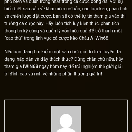
phổ biến và quan trọng nhất trong cá cược bóng đá. Với sự
hiểu biết sâu sắc về khái niệm cơ bản, các loại kèo, phân tích
và chiến lược đặt cược, bạn sẽ có thể tự tin tham gia vào thị
trường cá cược này. Hãy luôn tích lũy kiến thức, phân tích
thông tin kỹ càng và quản lý vốn hiệu quả để trở thành một
“cao thủ” trong lĩnh vực cá cược kèo Châu Á iWin68.
Nếu bạn đang tìm kiếm một sân chơi giải trí trực tuyến đa
dạng, hấp dẫn và đầy thách thức? Đừng chần chừ nữa, hãy
tham gia
IWIN68
ngay hôm nay để trải nghiệm thế giới giải
trí đỉnh cao và rinh về những phần thưởng giá trị!