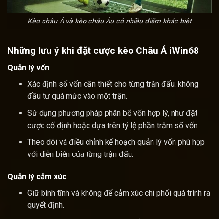
Kèo châu Á và kèo châu Âu có nhiều điểm khác biệt
Những lưu ý khi đặt cược kèo Châu Á iWin68
Quản lý vốn
Xác định số vốn cần thiết cho từng trận đấu, không
đầu tư quá mức vào một trận.
Sử dụng phương pháp phân bổ vốn hợp lý, như đặt
cược cố định hoặc dựa trên tỷ lệ phần trăm số vốn.
Theo dõi và điều chỉnh kế hoạch quản lý vốn phù hợp
với diễn biến của từng trận đấu.
Quản lý cảm xúc
Giữ bình tĩnh và không để cảm xúc chi phối quá trình ra
quyết định.