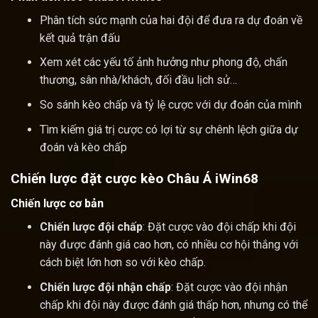
Phân tích sức mạnh của hai đội để đưa ra dự đoán về
kết quả trận đấu
Xem xét các yếu tố ảnh hưởng như phong độ, chấn
thương, sân nhà/khách, đối đầu lịch sử…
So sánh kèo chấp và tỷ lệ cược với dự đoán của mình
Tìm kiếm giá trị cược có lợi từ sự chênh lệch giữa dự
đoán và kèo chấp
Chiến lược đặt cược kèo Châu Á iWin68
Chiến lược cơ bản
Chiến lược đội chấp
: Đặt cược vào đội chấp khi đội
này được đánh giá cao hơn, có nhiều cơ hội thắng với
cách biệt lớn hơn so với kèo chấp.
Chiến lược đội nhận chấp
: Đặt cược vào đội nhận
chấp khi đội này được đánh giá thấp hơn, nhưng có thể