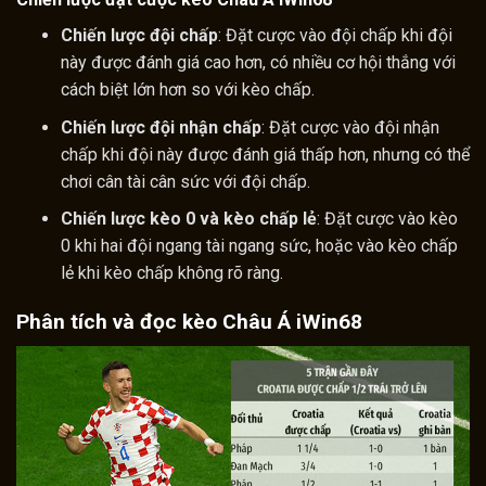
Chiến lược đội chấp
: Đặt cược vào đội chấp khi đội
này được đánh giá cao hơn, có nhiều cơ hội thắng với
cách biệt lớn hơn so với kèo chấp.
Chiến lược đội nhận chấp
: Đặt cược vào đội nhận
chấp khi đội này được đánh giá thấp hơn, nhưng có thể
chơi cân tài cân sức với đội chấp.
Chiến lược kèo 0 và kèo chấp lẻ
: Đặt cược vào kèo
0 khi hai đội ngang tài ngang sức, hoặc vào kèo chấp
lẻ khi kèo chấp không rõ ràng.
Phân tích và đọc kèo Châu Á iWin68