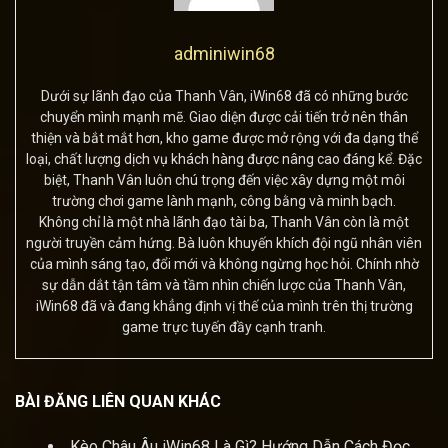
adminiwin68
Dưới sự lãnh đạo của Thanh Vân, iWin68 đã có những bước
chuyển mình mạnh mẽ. Giao diện được cải tiến trở nên thân
thiện và bắt mắt hơn, kho game được mở rộng với đa dạng thể
loại, chất lượng dịch vụ khách hàng được nâng cao đáng kể. Đặc
biệt, Thanh Vân luôn chú trọng đến việc xây dựng một môi
trường chơi game lành mạnh, công bằng và minh bạch.
Không chỉ là một nhà lãnh đạo tài ba, Thanh Vân còn là một
người truyền cảm hứng. Bà luôn khuyến khích đội ngũ nhân viên
của mình sáng tạo, đổi mới và không ngừng học hỏi. Chính nhờ
sự dẫn dắt tận tâm và tầm nhìn chiến lược của Thanh Vân,
iWin68 đã và đang khẳng định vị thế của mình trên thị trường
game trực tuyến đầy cạnh tranh.
BÀI ĐĂNG LIÊN QUAN KHÁC
Kèo Châu Âu iWin68 Là Gì? Hướng Dẫn Cách Đọc