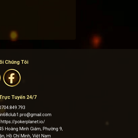
õi Chúng Tôi
Trực Tuyến 24/7
0704.849.793
in68club1.pro@gmail.com
https://pokerplanet.io/
 45 Hoàng Minh Giám, Phường 9,
n, Hồ Chí Minh, Việt Nam