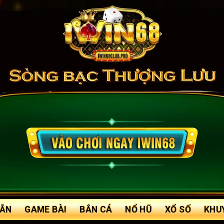
DẪN
GAME BÀI
BẮN CÁ
NỔ HŨ
XỔ SỐ
KHU