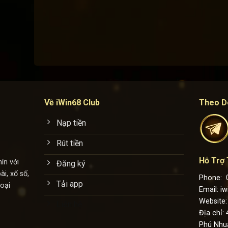
Về iWin68 Club
Theo D
Nạp tiền
Rút tiền
Hỗ Trợ 
ín với
Đăng ký
i, xổ số,
Phone: 
Tải app
loại
Email:
iw
Website: 
Liên hệ
Địa chỉ:
Phú Nhuậ