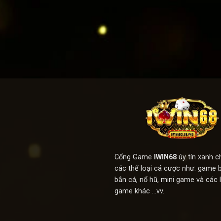
Cổng Game
IWIN68
úy tín xanh ch
các thể loại cá cược như: game bà
bắn cá, nổ hũ, mini game và các 
game khác ...vv.