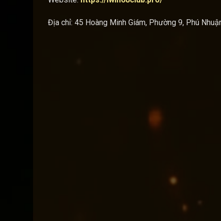
Địa chỉ: 45 Hoàng Minh Giám, Phường 9, Phú Nhuận