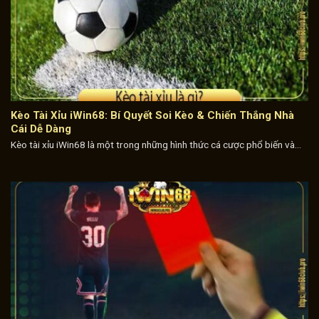
Kèo Tài Xỉu iWin68: Bí Quyết Soi Kèo & Chiến Thắng Nhà
Cái Dễ Dàng
Kèo tài xỉu iWin68 là một trong những hình thức cá cược phổ biến và...