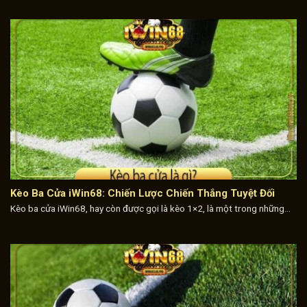
Kèo Ba Cửa iWin68: Chiến Lược Chiến Thắng Tuyệt Đối
Kèo ba cửa iWin68, hay còn được gọi là kèo 1×2, là một trong những...