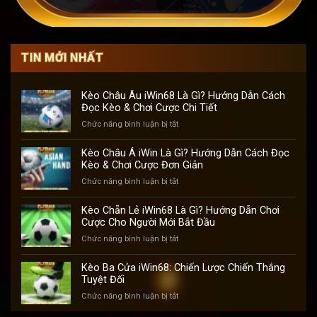
TIN MỚI NHẤT
Kèo Châu Âu iWin68 Là Gì? Hướng Dẫn Cách
Đọc Kèo & Chơi Cược Chi Tiết
Chức năng bình luận bị tắt
ở
Kèo
Châu
Kèo Châu Á iWin Là Gì? Hướng Dẫn Cách Đọc
Âu
Kèo & Chơi Cược Đơn Giản
iWin68
Chức năng bình luận bị tắt
ở
Là
Kèo
Gì?
Châu
Hướng
Kèo Chẵn Lẻ iWin68 Là Gì? Hướng Dẫn Chơi
Á
Dẫn
Cược Cho Người Mới Bắt Đầu
iWin
Cách
Chức năng bình luận bị tắt
ở
Là
Đọc
Kèo
Gì?
Kèo
Chẵn
Hướng
Kèo Ba Cửa iWin68: Chiến Lược Chiến Thắng
&
Lẻ
Dẫn
Tuyệt Đối
Chơi
iWin68
Cách
Cược
Chức năng bình luận bị tắt
ở
Là
Đọc
Chi
Kèo
Gì?
Kèo
Tiết