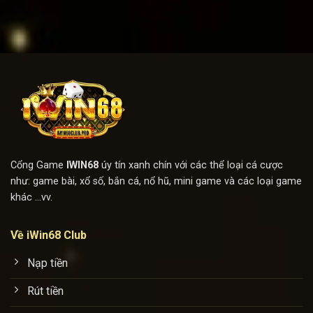
Ba
Hướng
&
Cửa
Dẫn
Chơi
iWin68:
Chơi
Cược
Chiến
Cược
Đơn
Lược
Cho
Giản
Chiến
Người
Thắng
Mới
Tuyệt
Bắt
Đối
Đầu
Cổng Game
IWIN68
úy tín xanh chín với các thể loại cá cược
như: game bài, xổ số, bắn cá, nổ hũ, mini game và các loại game
khác ...vv.
Về iWin68 Club
Nạp tiền
Rút tiền