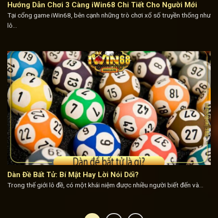
Hướng Dẫn Chơi 3 Càng iWin68 Chi Tiết Cho Người Mới
Tại cổng game iWin68, bên cạnh những trò chơi xổ số truyền thống như
lô...
Dàn Đề Bất Tử: Bí Mật Hay Lời Nói Dối?
Trong thế giới lô đề, có một khái niệm được nhiều người biết đến và...