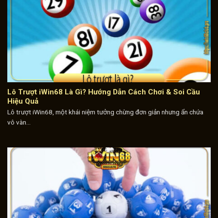
Lô Trượt iWin68 Là Gì? Hướng Dẫn Cách Chơi & Soi Cầu
Hiệu Quả
Lô trượt iWin68, một khái niệm tưởng chừng đơn giản nhưng ẩn chứa
vô vàn...